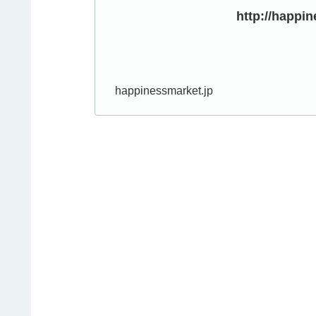
http://happi
happinessmarket.jp