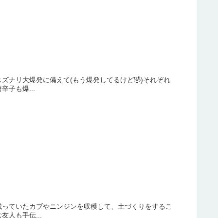
ズナリ大爆発に備えて(もう爆発してるけど🤣)それぞれ
子も爆...
残っていたカブやニンジンを収穫して、土づくりをするこ
人も手伝...