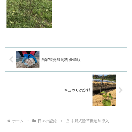
木も一緒に。気休め的でもやらないより
ましかな。#丹波#ことのはファ...
自家製発酵飼料 豪華版
キュウリの定植
ホーム
日々の記録
中野式除草機追加導入