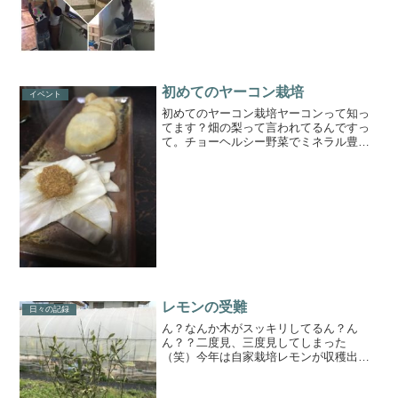
のサイズに合わせて印をつける(左上)2.印
付けたところが本当に合っているか現物
確認(左下...
初めてのヤーコン栽培
イベント
初めてのヤーコン栽培ヤーコンって知っ
てます？畑の梨って言われてるんですっ
て。チョーヘルシー野菜でミネラル豊富
なめちゃめちゃ健康野菜なんですって
👀・フラクトオリゴ糖No1・ポリフェノ
ール豊富・カルシウム、カリウム、マグ
ネシウムなどのミネラル豊...
レモンの受難
日々の記録
ん？なんか木がスッキリしてるん？ん
ん？？二度見、三度見してしまった
（笑）今年は自家栽培レモンが収穫出来
るかと思ったのに、、、鹿のやつめーー
ー😎ネットで囲ってみた。ついでに梅の