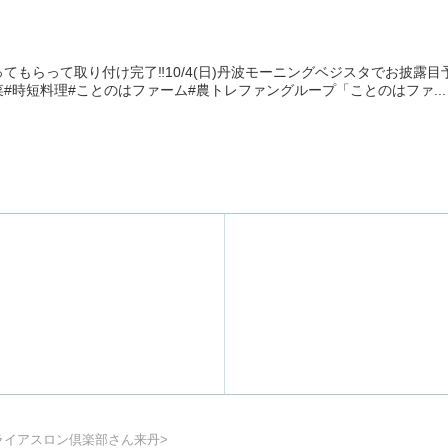
ってもらって取り付け完了‼️10/4(日)丹波モーニングベジスタでお披露
#時短料理#ことのはファーム#農トレファングループ「ことのはファ...
トライアスロン倶楽部さん来丹>