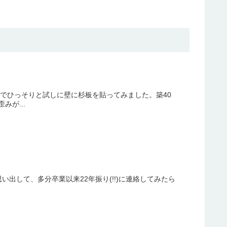
でひっそりと試しに壁に杉板を貼ってみました。築40
が...
出して、多分卒業以来22年振り(!!)に連絡してみたら