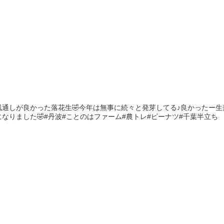
通しが良かった落花生🤣今年は無事に続々と発芽してる♪良かったー生
なりました🤣#丹波#ことのはファーム#農トレ#ピーナツ#千葉半立ち