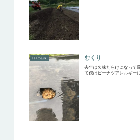
むくり
日々の記録
去年は欠株だらけになって風
て僕はピーナツアレルギーに