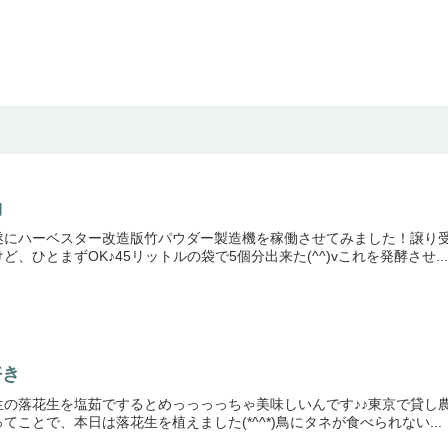
働
遂にハーベスター改造版竹パウダー製造機を稼働させてみました！譲り受
、ひとまずOK♪45リットルの袋で5個分出来た(^^)vこれを発酵させ..
好き
の落花生を塩茹でするとめっっっっちゃ美味しいんです♪♪東京で貸し農
ことで、本日は落花生を植えました(*^^*)鳥にタネが食べられない...